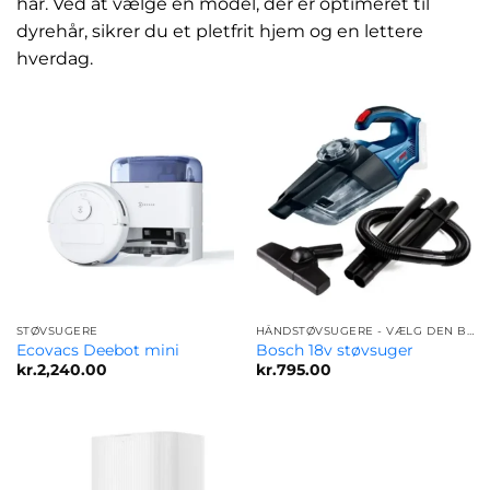
hår. Ved at vælge en model, der er optimeret til
dyrehår, sikrer du et pletfrit hjem og en lettere
hverdag.
STØVSUGERE
HÅNDSTØVSUGERE - VÆLG DEN BEDSTE MODEL FOR DIG
Ecovacs Deebot mini
Bosch 18v støvsuger
kr.
2,240.00
kr.
795.00