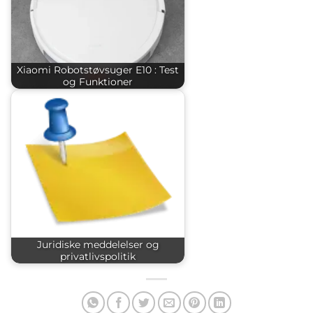
Xiaomi Robotstøvsuger E10 : Test
og Funktioner
Juridiske meddelelser og
privatlivspolitik