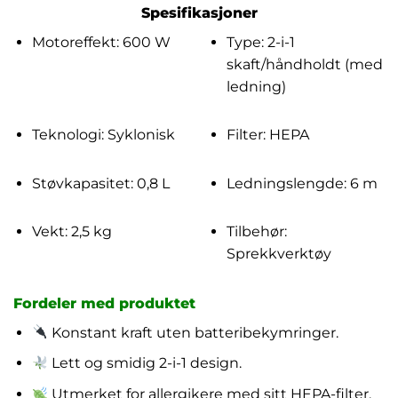
Spesifikasjoner
Motoreffekt: 600 W
Type: 2-i-1
skaft/håndholdt (med
ledning)
Teknologi: Syklonisk
Filter: HEPA
Støvkapasitet: 0,8 L
Ledningslengde: 6 m
Vekt: 2,5 kg
Tilbehør:
Sprekkverktøy
Fordeler med produktet
Konstant kraft uten batteribekymringer.
Lett og smidig 2-i-1 design.
Utmerket for allergikere med sitt HEPA-filter.