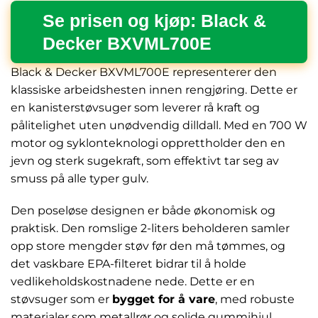
Se prisen og kjøp: Black &
Decker BXVML700E
Black & Decker BXVML700E representerer den
klassiske arbeidshesten innen rengjøring. Dette er
en kanisterstøvsuger som leverer rå kraft og
pålitelighet uten unødvendig dilldall. Med en 700 W
motor og syklonteknologi opprettholder den en
jevn og sterk sugekraft, som effektivt tar seg av
smuss på alle typer gulv.
Den poseløse designen er både økonomisk og
praktisk. Den romslige 2-liters beholderen samler
opp store mengder støv før den må tømmes, og
det vaskbare EPA-filteret bidrar til å holde
vedlikeholdskostnadene nede. Dette er en
støvsuger som er
bygget for å vare
, med robuste
materialer som metallrør og solide gummihjul.