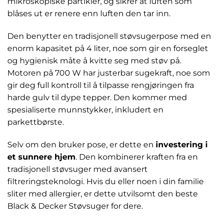
mikroskopiske partikler, og sikrer at luften som
blåses ut er renere enn luften den tar inn.
Den benytter en tradisjonell støvsugerpose med en
enorm kapasitet på 4 liter, noe som gir en forseglet
og hygienisk måte å kvitte seg med støv på.
Motoren på 700 W har justerbar sugekraft, noe som
gir deg full kontroll til å tilpasse rengjøringen fra
harde gulv til dype tepper. Den kommer med
spesialiserte munnstykker, inkludert en
parkettbørste.
Selv om den bruker pose, er dette en
investering i
et sunnere hjem
. Den kombinerer kraften fra en
tradisjonell støvsuger med avansert
filtreringsteknologi. Hvis du eller noen i din familie
sliter med allergier, er dette utvilsomt den beste
Black & Decker Støvsuger for dere.