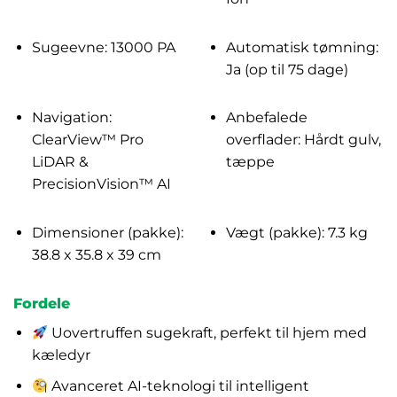
Sugeevne: 13000 PA
Automatisk tømning:
Ja (op til 75 dage)
Navigation:
Anbefalede
ClearView™ Pro
overflader: Hårdt gulv,
LiDAR &
tæppe
PrecisionVision™ AI
Dimensioner (pakke):
Vægt (pakke): 7.3 kg
38.8 x 35.8 x 39 cm
Fordele
Uovertruffen sugekraft, perfekt til hjem med
kæledyr
Avanceret AI-teknologi til intelligent