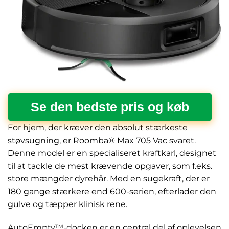
Se den bedste pris og køb
For hjem, der kræver den absolut stærkeste
støvsugning, er Roomba® Max 705 Vac svaret.
Denne model er en specialiseret kraftkarl, designet
til at tackle de mest krævende opgaver, som f.eks.
store mængder dyrehår. Med en sugekraft, der er
180 gange stærkere end 600-serien, efterlader den
gulve og tæpper klinisk rene.
AutoEmpty™-docken er en central del af oplevelsen