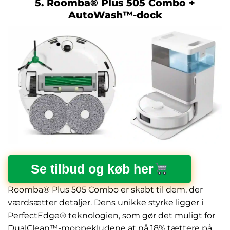
5. Roomba® Plus 505 Combo +
AutoWash™-dock
Se tilbud og køb her
Roomba® Plus 505 Combo er skabt til dem, der
værdsætter detaljer. Dens unikke styrke ligger i
PerfectEdge® teknologien, som gør det muligt for
DualClean™-moppekludene at nå 18% tættere på