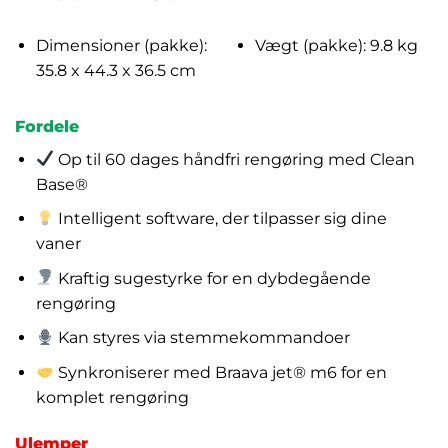
Dimensioner (pakke):
Vægt (pakke): 9.8 kg
35.8 x 44.3 x 36.5 cm
Fordele
Op til 60 dages håndfri rengøring med Clean
Base®
Intelligent software, der tilpasser sig dine
vaner
Kraftig sugestyrke for en dybdegående
rengøring
Kan styres via stemmekommandoer
Synkroniserer med Braava jet® m6 for en
komplet rengøring
Ulemper