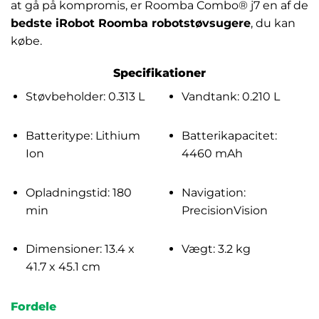
at gå på kompromis, er Roomba Combo® j7 en af de
bedste iRobot Roomba robotstøvsugere
, du kan
købe.
Specifikationer
Støvbeholder: 0.313 L
Vandtank: 0.210 L
Batteritype: Lithium
Batterikapacitet:
Ion
4460 mAh
Opladningstid: 180
Navigation:
min
PrecisionVision
Dimensioner: 13.4 x
Vægt: 3.2 kg
41.7 x 45.1 cm
Fordele