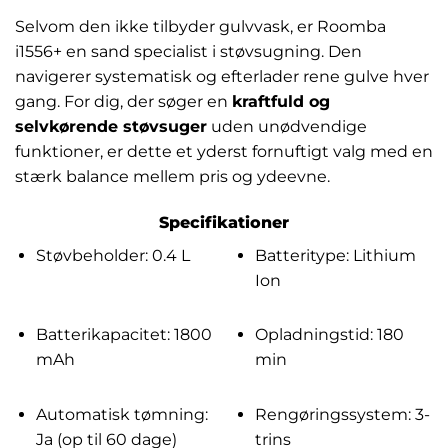
Selvom den ikke tilbyder gulvvask, er Roomba
i1556+ en sand specialist i støvsugning. Den
navigerer systematisk og efterlader rene gulve hver
gang. For dig, der søger en
kraftfuld og
selvkørende støvsuger
uden unødvendige
funktioner, er dette et yderst fornuftigt valg med en
stærk balance mellem pris og ydeevne.
Specifikationer
Støvbeholder: 0.4 L
Batteritype: Lithium
Ion
Batterikapacitet: 1800
Opladningstid: 180
mAh
min
Automatisk tømning:
Rengøringssystem: 3-
Ja (op til 60 dage)
trins