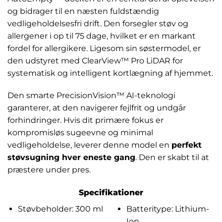
og bidrager til en næsten fuldstændig
vedligeholdelsesfri drift. Den forsegler støv og
allergener i op til 75 dage, hvilket er en markant
fordel for allergikere. Ligesom sin søstermodel, er
den udstyret med ClearView™ Pro LiDAR for
systematisk og intelligent kortlægning af hjemmet.
Den smarte PrecisionVision™ AI-teknologi
garanterer, at den navigerer fejlfrit og undgår
forhindringer. Hvis dit primære fokus er
kompromisløs sugeevne og minimal
vedligeholdelse, leverer denne model en
perfekt
støvsugning hver eneste gang
. Den er skabt til at
præstere under pres.
Specifikationer
Støvbeholder: 300 ml
Batteritype: Lithium-
Ion