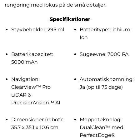
rengøring med fokus på de små detaljer.
Specifikationer
Støvbeholder: 295 ml
Batteritype: Lithium-
Ion
Batterikapacitet:
Sugeevne: 7000 PA
5000 mAh
Navigation:
Automatisk tømning:
ClearView™ Pro
Ja (op til 75 dage)
LiDAR &
PrecisionVision™ AI
Dimensioner (robot):
Moppeteknologi:
35.7 x 35.1 x 10.6 cm
DualClean™ med
PerfectEdge®