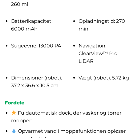
260 ml
Batterikapacitet:
Opladningstid: 270
6000 mAh
min
Sugeevne: 13000 PA
Navigation:
ClearView™ Pro
LiDAR
Dimensioner (robot):
Vægt (robot): 5.72 kg
37.2 x 36.6 x 10.5 cm
Fordele
Fuldautomatisk dock, der vasker og tørrer
moppen
Opvarmet vand i moppefunktionen opløser