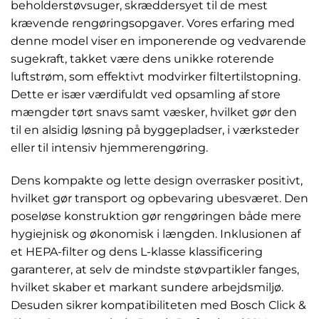
beholderstøvsuger, skræddersyet til de mest
krævende rengøringsopgaver. Vores erfaring med
denne model viser en imponerende og vedvarende
sugekraft, takket være dens unikke roterende
luftstrøm, som effektivt modvirker filtertilstopning.
Dette er især værdifuldt ved opsamling af store
mængder tørt snavs samt væsker, hvilket gør den
til en alsidig løsning på byggepladser, i værksteder
eller til intensiv hjemmerengøring.
Dens kompakte og lette design overrasker positivt,
hvilket gør transport og opbevaring ubesværet. Den
poseløse konstruktion gør rengøringen både mere
hygiejnisk og økonomisk i længden. Inklusionen af
et HEPA-filter og dens L-klasse klassificering
garanterer, at selv de mindste støvpartikler fanges,
hvilket skaber et markant sundere arbejdsmiljø.
Desuden sikrer kompatibiliteten med Bosch Click &