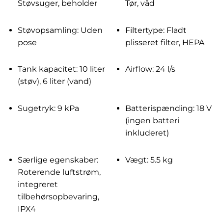
Støvsuger, beholder
Tør, våd
Støvopsamling: Uden
Filtertype: Fladt
pose
plisseret filter, HEPA
Tank kapacitet: 10 liter
Airflow: 24 l/s
(støv), 6 liter (vand)
Sugetryk: 9 kPa
Batterispænding: 18 V
(ingen batteri
inkluderet)
Særlige egenskaber:
Vægt: 5.5 kg
Roterende luftstrøm,
integreret
tilbehørsopbevaring,
IPX4