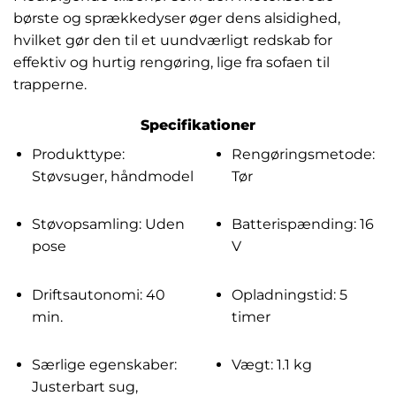
børste og sprækkedyser øger dens alsidighed,
hvilket gør den til et uundværligt redskab for
effektiv og hurtig rengøring, lige fra sofaen til
trapperne.
Specifikationer
Produkttype:
Rengøringsmetode:
Støvsuger, håndmodel
Tør
Støvopsamling: Uden
Batterispænding: 16
pose
V
Driftsautonomi: 40
Opladningstid: 5
min.
timer
Særlige egenskaber:
Vægt: 1.1 kg
Justerbart sug,