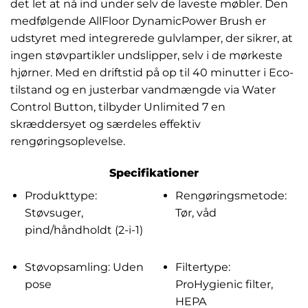
det let at nå ind under selv de laveste møbler. Den
medfølgende AllFloor DynamicPower Brush er
udstyret med integrerede gulvlamper, der sikrer, at
ingen støvpartikler undslipper, selv i de mørkeste
hjørner. Med en driftstid på op til 40 minutter i Eco-
tilstand og en justerbar vandmængde via Water
Control Button, tilbyder Unlimited 7 en
skræddersyet og særdeles effektiv
rengøringsoplevelse.
Specifikationer
Produkttype:
Rengøringsmetode:
Støvsuger,
Tør, våd
pind/håndholdt (2-i-1)
Støvopsamling: Uden
Filtertype:
pose
ProHygienic filter,
HEPA