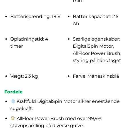
min.
Batterispænding: 18 V
Batterikapacitet: 2.5
Ah
Opladningstid: 4
Særlige egenskaber:
timer
DigitalSpin Motor,
AllFloor Power Brush,
styring på håndtaget
Vægt: 2.3 kg
Farve: Måneskinsblå
Fordele
Kraftfuld DigitalSpin Motor sikrer enestående
sugekraft.
AllFloor Power Brush med over 99,9%
støvopsamling på diverse gulve.