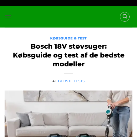
Fortsæt
til
indhold
KØBSGUIDE & TEST
Bosch 18V støvsuger:
Købsguide og test af de bedste
modeller
AF
BEDSTE TESTS