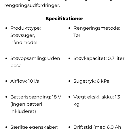
rengøringsudfordringer.
Specifikationer
Produkttype:
Rengøringsmetode:
Støvsuger,
Tør
håndmodel
Støvopsamling: Uden
Støvkapacitet: 0.7 liter
pose
Airflow: 10 l/s
Sugetryk: 6 kPa
Batterispænding: 18 V
Vægt ekskl. akku: 1,3
(ingen batteri
kg
inkluderet)
Særlige egenskaber:
Driftstid (med 6.0 Ah