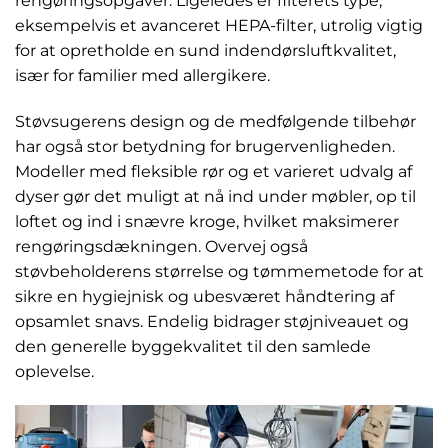
rengøringsopgaver. Ligeledes er filterets type,
eksempelvis et avanceret HEPA-filter, utrolig vigtig
for at opretholde en sund indendørsluftkvalitet,
især for familier med allergikere.
Støvsugerens design og de medfølgende tilbehør
har også stor betydning for brugervenligheden.
Modeller med fleksible rør og et varieret udvalg af
dyser gør det muligt at nå ind under møbler, op til
loftet og ind i snævre kroge, hvilket maksimerer
rengøringsdækningen. Overvej også
støvbeholderens størrelse og tømmemetode for at
sikre en hygiejnisk og ubesværet håndtering af
opsamlet snavs. Endelig bidrager støjniveauet og
den generelle byggekvalitet til den samlede
oplevelse.