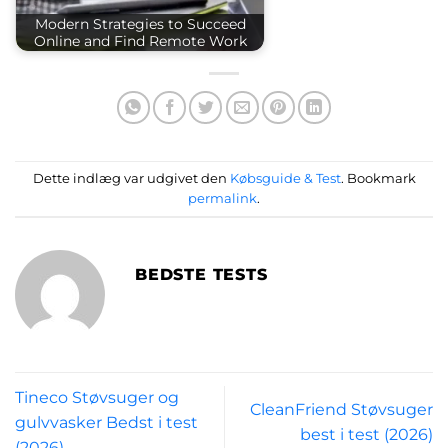
Modern Strategies to Succeed
Online and Find Remote Work
Dette indlæg var udgivet den
Købsguide & Test
. Bookmark
permalink
.
BEDSTE TESTS
Tineco Støvsuger og
CleanFriend Støvsuger
gulvvasker Bedst i test
best i test (2026)
(2026)