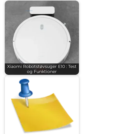
Xiaomi Robotstøvsuger E10 : Test
og Funktioner