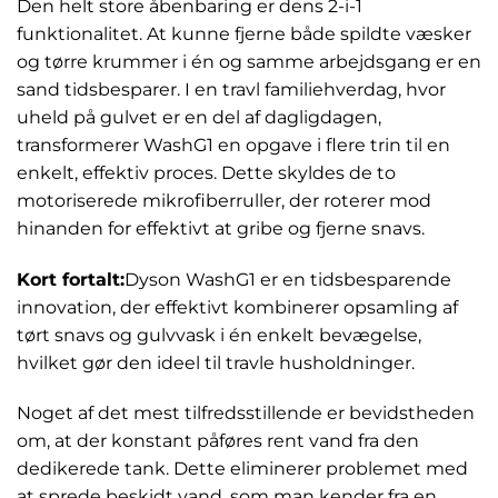
Den helt store åbenbaring er dens 2-i-1
funktionalitet. At kunne fjerne både spildte væsker
og tørre krummer i én og samme arbejdsgang er en
sand tidsbesparer. I en travl familiehverdag, hvor
uheld på gulvet er en del af dagligdagen,
transformerer WashG1 en opgave i flere trin til en
enkelt, effektiv proces. Dette skyldes de to
motoriserede mikrofiberruller, der roterer mod
hinanden for effektivt at gribe og fjerne snavs.
Kort fortalt:
Dyson WashG1 er en tidsbesparende
innovation, der effektivt kombinerer opsamling af
tørt snavs og gulvvask i én enkelt bevægelse,
hvilket gør den ideel til travle husholdninger.
Noget af det mest tilfredsstillende er bevidstheden
om, at der konstant påføres rent vand fra den
dedikerede tank. Dette eliminerer problemet med
at sprede beskidt vand, som man kender fra en