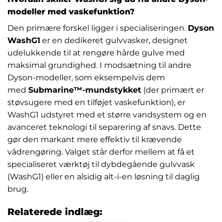
modeller med vaskefunktion?
Den primære forskel ligger i specialiseringen.
Dyson
WashG1
er en dedikeret gulvvasker, designet
udelukkende til at rengøre hårde gulve med
maksimal grundighed. I modsætning til andre
Dyson-modeller, som eksempelvis dem
med
Submarine™-mundstykket
(der primært er
støvsugere med en tilføjet vaskefunktion), er
WashG1 udstyret med et større vandsystem og en
avanceret teknologi til separering af snavs. Dette
gør den markant mere effektiv til krævende
vådrengøring. Valget står derfor mellem at få et
specialiseret værktøj til dybdegående gulvvask
(WashG1) eller en alsidig alt-i-en løsning til daglig
brug.
Relaterede indlæg: