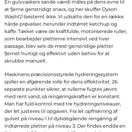
En gulvvaskers sande værdi måles på dens evne til
at fjerne genstridigt snavs, og her skuffer Dyson
WashG1 bestemt ikke. Vi udsatte den for en række
hårde prøvelser, herunder indtørret ketchup og
kaffe. Takket være de kraftfulde, motoriserede ruller,
som bearbejder pletterne intensivt ved hver
passage, blev selv de mest genstridige pletter
fjernet hurtigt og effektivt uden behov for at
skrubbe manuelt.
Maskinens præcisionsstyrede hydreringssystem
spiller en afgørende rolle for dens effektivitet. 26
separate punkter sikrer, at rullerne fugtes jævnt
med rent vand, så rengøringskraften er konstant.
Man har fuld kontrol med tre hydreringsniveauer,
der let justeres til opgaven. Fra let opfriskning af
gulvet på niveau 1 til dybdegående rengøring af
indtørrede pletter på niveau 3. Der findes endda en