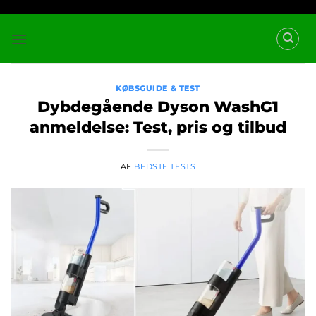
Fortsæt
til
indhold
KØBSGUIDE & TEST
Dybdegående Dyson WashG1
anmeldelse: Test, pris og tilbud
AF
BEDSTE TESTS