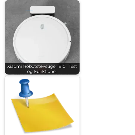
Xiaomi Robotstøvsuger E10 : Test
og Funktioner