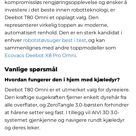
kompromissløs rengjøringsopplevelse og ønsker å
investere i det beste innen robotteknologi, er
Deebot T80 Omni et opplagt valg. Den
representerer virkelig toppen av moderne,
automatisert renhold. Den er en sterk kandidat i
enhver
robotstøvsuger best i test
, og kan
sammenlignes med andre toppmodeller som
Ecovacs Deebot X8 Pro Omni
.
Vanlige spørsmål
Hvordan fungerer den i hjem med kjæledyr?
Deebot T80 Omni er et utmerket valg for dyreeiere.
Den kraftige sugekraften fjerner enkelt dyrehår fra
alle overflater, og ZeroTangle 3.0-børsten forhindrer
at hårene setter seg fast. I tillegg vil AIVI 3D 3.0-
systemet gjenkjenne og navigere rundt kjæledyr
og deres leker.