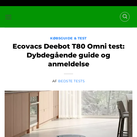
Fortsæt
til
indhold
KØBSGUIDE & TEST
Ecovacs Deebot T80 Omni test:
Dybdegående guide og
anmeldelse
AF
BEDSTE TESTS