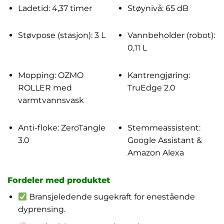
Ladetid: 4,37 timer
Støynivå: 65 dB
Støvpose (stasjon): 3 L
Vannbeholder (robot):
0,11 L
Mopping: OZMO
Kantrengjøring:
ROLLER med
TruEdge 2.0
varmtvannsvask
Anti-floke: ZeroTangle
Stemmeassistent:
3.0
Google Assistant &
Amazon Alexa
Fordeler med produktet
Bransjeledende sugekraft for enestående
dyprensing.