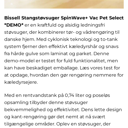
Bissell Stangstøvsuger SpinWave+ Vac Pet Select
*DEMO*
er en kraftfuld og alsidig ledningsfri
støvsuger, der kombinerer tør- og vådrengøring til
danske hjem. Med cyklonisk teknologi og to-tank
system fjerner den effektivt kæledyrshår og snavs
fra hårde gulve som laminat og parket. Denne
demo-model er testet for fuld funktionalitet, men
kan have beskadiget emballage. Læs vores test for
at opdage, hvordan den gør rengøring nemmere for
kæledyrsejere.
Med en rentvandstank på 0,74 liter og poseløs
opsamling tilbyder denne støvsuger
bekvemmelighed og effektivitet. Dens lette design
og kant-rengøring gør det nemt at nå svært
tilgængelige områder. Oplev en støvsuger, der