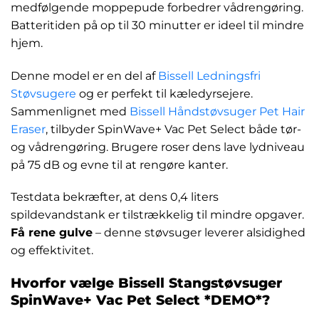
medfølgende moppepude forbedrer vådrengøring.
Batteritiden på op til 30 minutter er ideel til mindre
hjem.
Denne model er en del af
Bissell Ledningsfri
Støvsugere
og er perfekt til kæledyrsejere.
Sammenlignet med
Bissell Håndstøvsuger Pet Hair
Eraser
, tilbyder SpinWave+ Vac Pet Select både tør-
og vådrengøring. Brugere roser dens lave lydniveau
på 75 dB og evne til at rengøre kanter.
Testdata bekræfter, at dens 0,4 liters
spildevandstank er tilstrækkelig til mindre opgaver.
Få rene gulve
– denne støvsuger leverer alsidighed
og effektivitet.
Hvorfor vælge Bissell Stangstøvsuger
SpinWave+ Vac Pet Select *DEMO*?