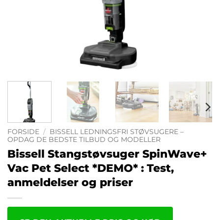
FORSIDE
/
BISSELL LEDNINGSFRI STØVSUGERE –
OPDAG DE BEDSTE TILBUD OG MODELLER
Bissell Stangstøvsuger SpinWave+
Vac Pet Select *DEMO* : Test,
anmeldelser og priser