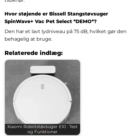
tilbehør.
Hvor støjende er Bissell Stangstøvsuger
SpinWave+ Vac Pet Select *DEMO*?
Den har et lavt lydniveau på 75 dB, hvilket gør den
behagelig at bruge.
Relaterede indlæg:
Xiaomi Robotstøvsuger E10 : Test
og Funktioner