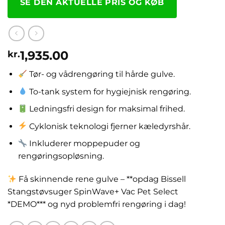
SE DEN AKTUELLE PRIS OG KØB
1,935.00
kr.
Tør- og vådrengøring til hårde gulve.
To-tank system for hygiejnisk rengøring.
Ledningsfri design for maksimal frihed.
Cyklonisk teknologi fjerner kæledyrshår.
Inkluderer moppepuder og
rengøringsopløsning.
Få skinnende rene gulve – **opdag Bissell
Stangstøvsuger SpinWave+ Vac Pet Select
*DEMO*** og nyd problemfri rengøring i dag!