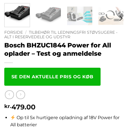
FORSIDE
/
TILBEHØR TIL LEDNINGSFRI STØVSUGERE -
ALT I RESERVEDELE OG UDSTYR
Bosch BHZUC1844 Power for All
oplader – Test og anmeldelse
SE DEN AKTUELLE PRIS OG KØB
479.00
kr.
Op til 5x hurtigere opladning af 18V Power for
All batterier