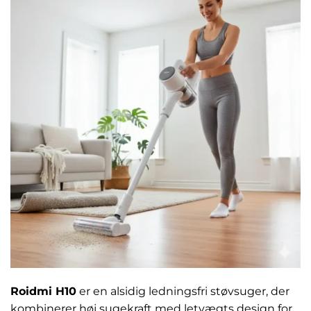
Roidmi H10
er en alsidig ledningsfri støvsuger, der
kombinerer høj sugekraft med letvægts design for