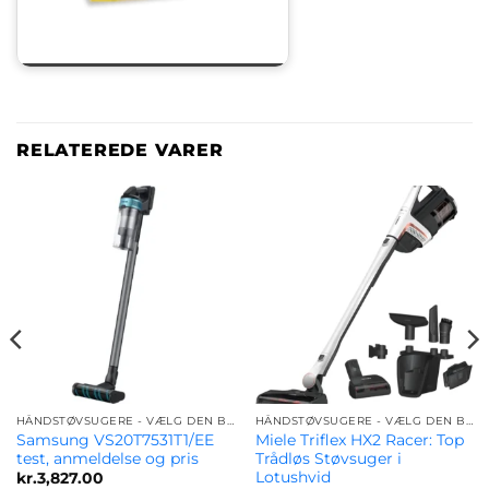
RELATEREDE VARER
HÅNDSTØVSUGERE - VÆLG DEN BEDSTE MODEL FOR DIG
HÅNDSTØVSUGERE - VÆLG DEN BEDSTE MODEL FOR DIG
Samsung VS20T7531T1/EE
Miele Triflex HX2 Racer: Top
test, anmeldelse og pris
Trådløs Støvsuger i
Lotushvid
kr.
3,827.00