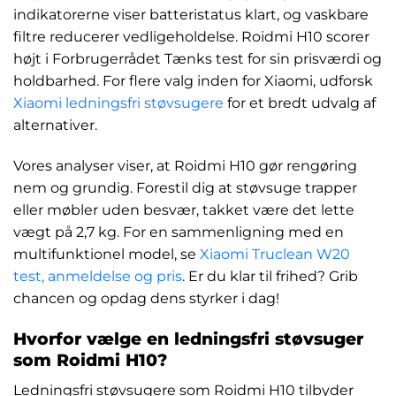
indikatorerne viser batteristatus klart, og vaskbare
filtre reducerer vedligeholdelse. Roidmi H10 scorer
højt i Forbrugerrådet Tænks test for sin prisværdi og
holdbarhed. For flere valg inden for Xiaomi, udforsk
Xiaomi ledningsfri støvsugere
for et bredt udvalg af
alternativer.
Vores analyser viser, at Roidmi H10 gør rengøring
nem og grundig. Forestil dig at støvsuge trapper
eller møbler uden besvær, takket være det lette
vægt på 2,7 kg. For en sammenligning med en
multifunktionel model, se
Xiaomi Truclean W20
test, anmeldelse og pris
. Er du klar til frihed? Grib
chancen og opdag dens styrker i dag!
Hvorfor vælge en ledningsfri støvsuger
som Roidmi H10?
Ledningsfri støvsugere som Roidmi H10 tilbyder