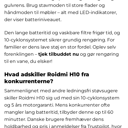
gulvrens. Brug stavmoden til store flader og
håndmoden til møbler – alt med LED-indikatorer,
der viser batteriniveauet.
Den lange batteritid og vaskbare filtre frigør tid, og
10-cyklonsystemet sikrer grundig rengøring. For
familier er dens lave støj en stor fordel. Oplev selv
forenklingen –
tjek tilbuddet nu
og gør rengøring
til en vane, du elsker!
Hvad adskiller Roidmi H10 fra
konkurrenterne?
Sammenlignet med andre ledningsfri støvsugere
skiller Roidmi H10 sig ud med sin 10-cyklonsystem
og 5 års motorgaranti. Mens konkurrenter ofte
mangler lang batteritid, tilbyder denne op til 60
minutter. Danske brugere fremhæver dens
holdbarhed og pris i anmeldelser fra Trustpilot, hvor