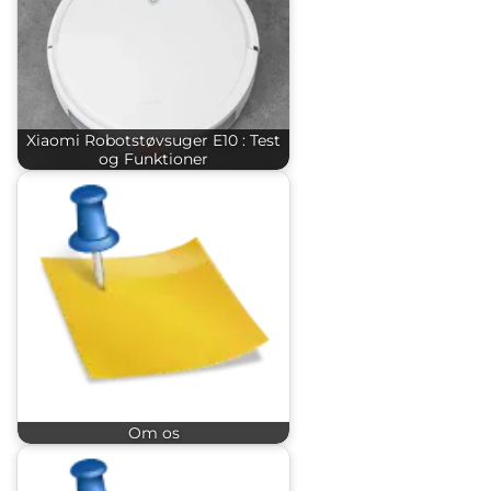
Xiaomi Robotstøvsuger E10 : Test
og Funktioner
Om os