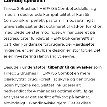
Combo) specielt?
Tineco 2 Brushes 1 HEPA (S5 Combo) adskiller sig
med sin dedikerede kompatibilitet til kun S5
Combo, sikrer perfekt pasform. I modsætning til
universelle sæt er det optimeret til våd-tør funktion,
med bløde børster mod ridser. Vi har baseret på
testresultater fundet, at HEPA blokkerer 99% af
partikler. For danske forbrugere, der værdsætter
hygiejne, er den skylbare design en stor fordel. Det
er en investering i langvarig ydeevne.
Desuden understøtter
tilbehør til gulvvasker
som
Tineco 2 Brushes 1 HEPA (S5 Combo) en mere
bæredygtig brug. Forestil at skylle og genbruge
uden hyppige køb. Sættet inkluderer alt
nødvendigt for 4 måneders optimal drift. Ifølge
analyserne er det særligt effektivt på laminat,
almindeligt i skandinaviske hjem. Det er disse