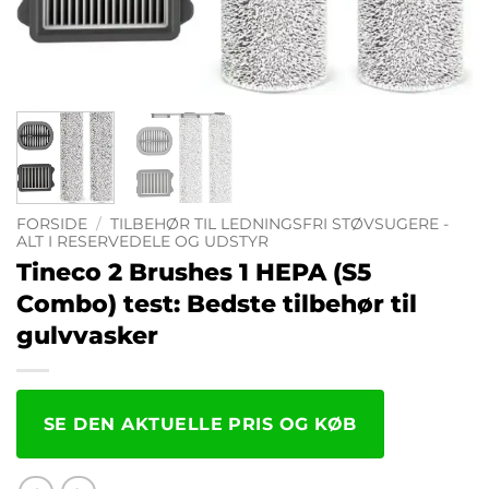
FORSIDE
/
TILBEHØR TIL LEDNINGSFRI STØVSUGERE -
ALT I RESERVEDELE OG UDSTYR
Tineco 2 Brushes 1 HEPA (S5
Combo) test: Bedste tilbehør til
gulvvasker
SE DEN AKTUELLE PRIS OG KØB