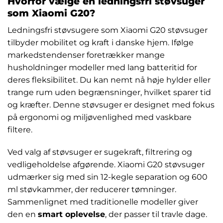
Hvorfor vælge en ledningsfri støvsuger
som Xiaomi G20?
Ledningsfri støvsugere som Xiaomi G20 støvsuger
tilbyder mobilitet og kraft i danske hjem. Ifølge
markedstendenser foretrækker mange
husholdninger modeller med lang batteritid for
deres fleksibilitet. Du kan nemt nå høje hylder eller
trange rum uden begrænsninger, hvilket sparer tid
og kræfter. Denne støvsuger er designet med fokus
på ergonomi og miljøvenlighed med vaskbare
filtere.
Ved valg af støvsuger er sugekraft, filtrering og
vedligeholdelse afgørende. Xiaomi G20 støvsuger
udmærker sig med sin 12-kegle separation og 600
ml støvkammer, der reducerer tømninger.
Sammenlignet med traditionelle modeller giver
den en
smart oplevelse
, der passer til travle dage.