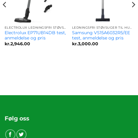
ELECTROLUX LEDNINGSFRI STØVSUGER
LEDNINGSFRI STØVSUGER TIL HUNDE- OG DYREHÅR - BEDSTE MODELLER
Electrolux EP71UB14DB test,
Samsung VS15A6032R5/EE
anmeldelse og pris
test, anmeldelse og pris
kr.
2,946.00
kr.
3,000.00
Følg oss