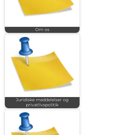
Om os
Juridiske meddelelser og
privatlivspolitik