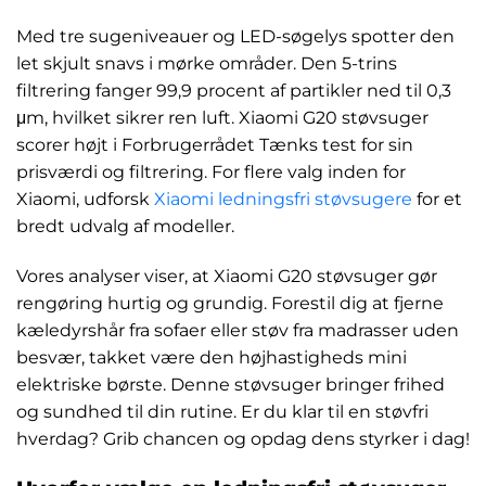
Med tre sugeniveauer og LED-søgelys spotter den
let skjult snavs i mørke områder. Den 5-trins
filtrering fanger 99,9 procent af partikler ned til 0,3
μm, hvilket sikrer ren luft. Xiaomi G20 støvsuger
scorer højt i Forbrugerrådet Tænks test for sin
prisværdi og filtrering. For flere valg inden for
Xiaomi, udforsk
Xiaomi ledningsfri støvsugere
for et
bredt udvalg af modeller.
Vores analyser viser, at Xiaomi G20 støvsuger gør
rengøring hurtig og grundig. Forestil dig at fjerne
kæledyrshår fra sofaer eller støv fra madrasser uden
besvær, takket være den højhastigheds mini
elektriske børste. Denne støvsuger bringer frihed
og sundhed til din rutine. Er du klar til en støvfri
hverdag? Grib chancen og opdag dens styrker i dag!