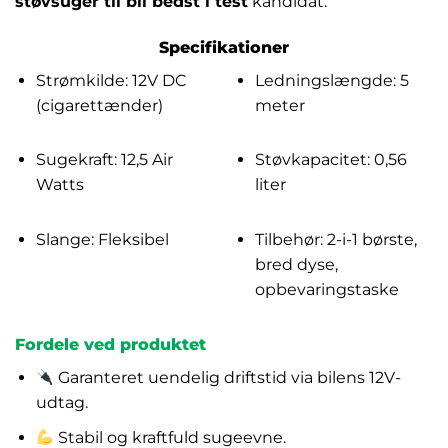
støvsuger til bil bedst i test
kandidat.
Specifikationer
Strømkilde: 12V DC
Ledningslængde: 5
(cigarettænder)
meter
Sugekraft: 12,5 Air
Støvkapacitet: 0,56
Watts
liter
Slange: Fleksibel
Tilbehør: 2-i-1 børste,
bred dyse,
opbevaringstaske
Fordele ved produktet
Garanteret uendelig driftstid via bilens 12V-
udtag.
Stabil og kraftfuld sugeevne.