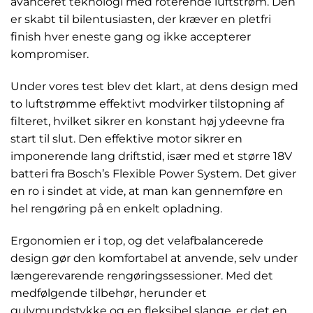
avanceret teknologi med roterende luftstrøm. Den
er skabt til bilentusiasten, der kræver en pletfri
finish hver eneste gang og ikke accepterer
kompromiser.
Under vores test blev det klart, at dens design med
to luftstrømme effektivt modvirker tilstopning af
filteret, hvilket sikrer en konstant høj ydeevne fra
start til slut. Den effektive motor sikrer en
imponerende lang driftstid, især med et større 18V
batteri fra Bosch’s Flexible Power System. Det giver
en ro i sindet at vide, at man kan gennemføre en
hel rengøring på en enkelt opladning.
Ergonomien er i top, og det velafbalancerede
design gør den komfortabel at anvende, selv under
længerevarende rengøringssessioner. Med det
medfølgende tilbehør, herunder et
gulvmundstykke og en fleksibel slange, er det en