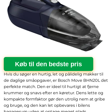
Køb til den bedste pris
Hvis du søger en hurtig, let og pålidelig makker til
de daglige småopgaver, er Bosch Move BHN20L det
perfekte match. Den er ideel til hurtigt at fjerne
krummer og snavs efter en køretur. Dens lette og
kompakte formfaktor gør den utrolig nem at gribe
og bruge, og den kan let opbevares i bilens
bagagerum uden at optage meget plads.