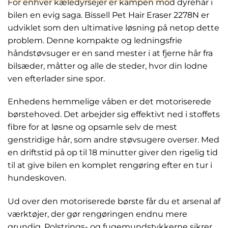
For enhver kæledyrsejer er kampen mod dyrehår i
bilen en evig saga. Bissell Pet Hair Eraser 2278N er
udviklet som den ultimative løsning på netop dette
problem. Denne kompakte og ledningsfrie
håndstøvsuger er en sand mester i at fjerne hår fra
bilsæder, måtter og alle de steder, hvor din lodne
ven efterlader sine spor.
Enhedens hemmelige våben er det motoriserede
børstehoved. Det arbejder sig effektivt ned i stoffets
fibre for at løsne og opsamle selv de mest
genstridige hår, som andre støvsugere overser. Med
en driftstid på op til 18 minutter giver den rigelig tid
til at give bilen en komplet rengøring efter en tur i
hundeskoven.
Ud over den motoriserede børste får du et arsenal af
værktøjer, der gør rengøringen endnu mere
grundig. Polstrings- og fugemundstykkerne sikrer,