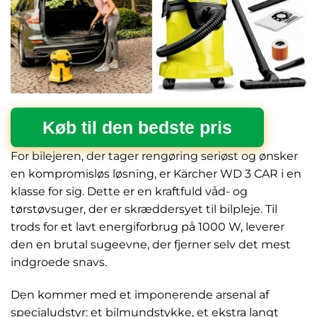
Køb til den bedste pris
For bilejeren, der tager rengøring seriøst og ønsker
en kompromisløs løsning, er Kärcher WD 3 CAR i en
klasse for sig. Dette er en kraftfuld våd- og
tørstøvsuger, der er skræddersyet til bilpleje. Til
trods for et lavt energiforbrug på 1000 W, leverer
den en brutal sugeevne, der fjerner selv det mest
indgroede snavs.
Den kommer med et imponerende arsenal af
specialudstyr: et bilmundstykke, et ekstra langt