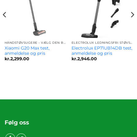
HÅNDSTØVSUGERE - VÆLG DEN BEDSTE MODEL FOR DIG
ELECTROLUX LEDNINGSFRI STØVSUGER
Xiaomi G20 Max test,
Electrolux EP71UB14DB test,
anmeldelse og pris
anmeldelse og pris
kr.
2,299.00
kr.
2,946.00
Følg oss