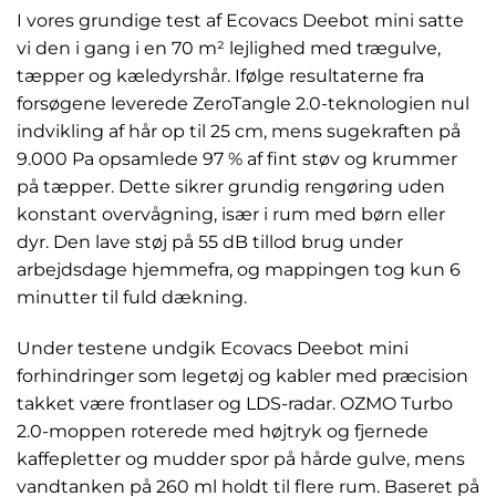
I vores grundige test af Ecovacs Deebot mini satte
vi den i gang i en 70 m² lejlighed med trægulve,
tæpper og kæledyrshår. Ifølge resultaterne fra
forsøgene leverede ZeroTangle 2.0-teknologien nul
indvikling af hår op til 25 cm, mens sugekraften på
9.000 Pa opsamlede 97 % af fint støv og krummer
på tæpper. Dette sikrer grundig rengøring uden
konstant overvågning, især i rum med børn eller
dyr. Den lave støj på 55 dB tillod brug under
arbejdsdage hjemmefra, og mappingen tog kun 6
minutter til fuld dækning.
Under testene undgik Ecovacs Deebot mini
forhindringer som legetøj og kabler med præcision
takket være frontlaser og LDS-radar. OZMO Turbo
2.0-moppen roterede med højtryk og fjernede
kaffepletter og mudder spor på hårde gulve, mens
vandtanken på 260 ml holdt til flere rum. Baseret på