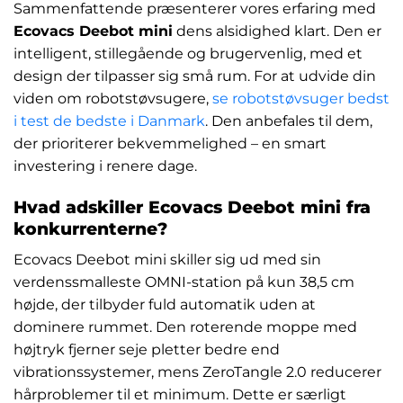
Sammenfattende præsenterer vores erfaring med
Ecovacs Deebot mini
dens alsidighed klart. Den er
intelligent, stillegående og brugervenlig, med et
design der tilpasser sig små rum. For at udvide din
viden om robotstøvsugere,
se robotstøvsuger bedst
i test de bedste i Danmark
. Den anbefales til dem,
der prioriterer bekvemmelighed – en smart
investering i renere dage.
Hvad adskiller Ecovacs Deebot mini fra
konkurrenterne?
Ecovacs Deebot mini skiller sig ud med sin
verdenssmalleste OMNI-station på kun 38,5 cm
højde, der tilbyder fuld automatik uden at
dominere rummet. Den roterende moppe med
højtryk fjerner seje pletter bedre end
vibrationssystemer, mens ZeroTangle 2.0 reducerer
hårproblemer til et minimum. Dette er særligt