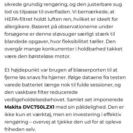
sikrede grundig rengøring, og den justerbare sug
lod os tilpasse til overfladen. Vi bemærkede, at
HEPA-filtret holdt luften ren, hvilket er ideelt for
allergikere. Baseret på observationerne under
forsøgene er denne støvsuger særligt stærk til
blandede opgaver, hvor fleksibilitet tæller. Den
overgår mange konkurrenter i holdbarhed takket
være den børsteløse motor.
Et højdepunkt var brugen af blæserporten til at
fjerne løs snavs fra hjørner. Ifølge dataene fra testen
varede batteriet længe nok til fulde sessioner, og
den vaskbare filter reducerede
vedligeholdelsesbehovet. Samlet set imponerede
Makita DVC750LZX1
med sin pålidelighed. Den er
ikke kun et værktøj, men en investering i effektiv
rengøring – overvej at tjekke den ud for at opleve
friheden selv.