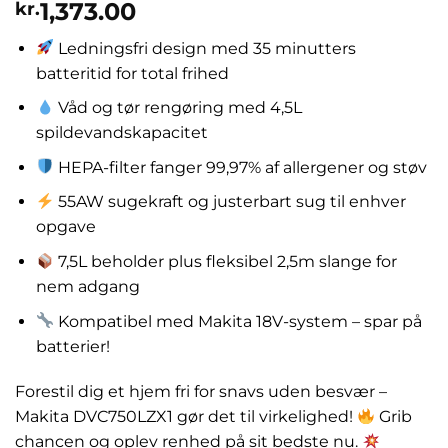
1,373.00
kr.
Ledningsfri design med 35 minutters
batteritid for total frihed
Våd og tør rengøring med 4,5L
spildevandskapacitet
HEPA-filter fanger 99,97% af allergener og støv
55AW sugekraft og justerbart sug til enhver
opgave
7,5L beholder plus fleksibel 2,5m slange for
nem adgang
Kompatibel med Makita 18V-system – spar på
batterier!
Forestil dig et hjem fri for snavs uden besvær –
Makita DVC750LZX1 gør det til virkelighed!
Grib
chancen og oplev renhed på sit bedste nu.