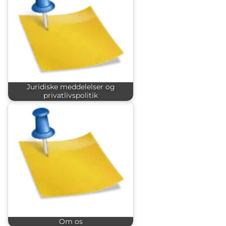
Juridiske meddelelser og
privatlivspolitik
Om os