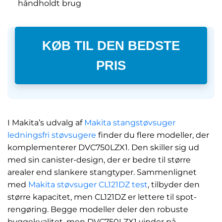
håndholdt brug
KØB TIL DEN BEDSTE
PRIS
I Makita’s udvalg af
Makita stangstøvsuger
ledningsfri støvsugere
finder du flere modeller, der
komplementerer DVC750LZX1. Den skiller sig ud
med sin canister-design, der er bedre til større
arealer end slankere stangtyper. Sammenlignet
med
Makita støvsuger CL121DZ test
, tilbyder den
større kapacitet, men CL121DZ er lettere til spot-
rengøring. Begge modeller deler den robuste
byggekvalitet, men DVC750LZX1 vinder på