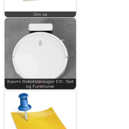
Om os
Xiaomi Robotstøvsuger E10 : Test
og Funktioner