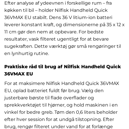
Efter analyse af ydeevnen i forskellige rum – fra
køkken til bil – holder Nilfisk Handheld Quick
36VMAX EU stabilt. Dens 36 V litium-ion batteri
leverer konstant kraft, og dimensionerne på 35 x 12 x
11 cm gør den nem at opbevare. For bedste
resultater, vask filteret ugentligt for at bevare
sugekraften. Dette værktøj gør små rengøringer til
en lynhurtig rutine.
Praktiske råd til brug af Nilfisk Handheld Quick
36VMAX EU
For at maksimere Nilfisk Handheld Quick 36VMAX
EU, oplad batteriet fuldt før brug. Vælg den
justerbare børste til flade overflader og
sprekkverktøjet til hjørner, og hold maskinen i en
vinkel for bedre greb. Tøm den 0,6 liters beholder
efter hver session for at undgå tilstopning. Efter
brug, rengør filteret under vand for at forlænge