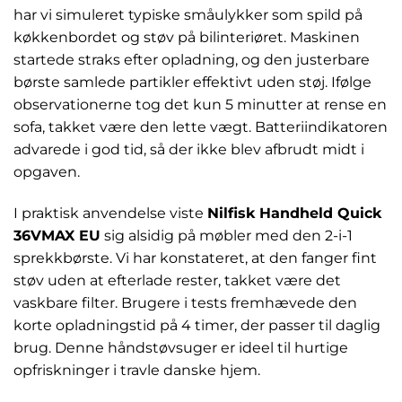
har vi simuleret typiske småulykker som spild på
køkkenbordet og støv på bilinteriøret. Maskinen
startede straks efter opladning, og den justerbare
børste samlede partikler effektivt uden støj. Ifølge
observationerne tog det kun 5 minutter at rense en
sofa, takket være den lette vægt. Batteriindikatoren
advarede i god tid, så der ikke blev afbrudt midt i
opgaven.
I praktisk anvendelse viste
Nilfisk Handheld Quick
36VMAX EU
sig alsidig på møbler med den 2-i-1
sprekkbørste. Vi har konstateret, at den fanger fint
støv uden at efterlade rester, takket være det
vaskbare filter. Brugere i tests fremhævede den
korte opladningstid på 4 timer, der passer til daglig
brug. Denne håndstøvsuger er ideel til hurtige
opfriskninger i travle danske hjem.