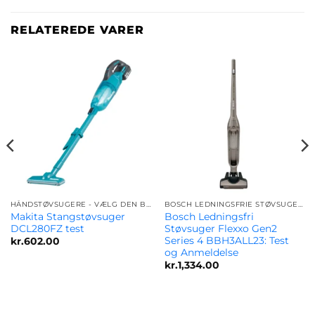
RELATEREDE VARER
HÅNDSTØVSUGERE - VÆLG DEN BEDSTE MODEL FOR DIG
BOSCH LEDNINGSFRIE STØVSUGERE OG HÅNDSTØVSUGER | VÆLG DEN BEDSTE
Makita Stangstøvsuger
Bosch Ledningsfri
DCL280FZ test
Støvsuger Flexxo Gen2
Series 4 BBH3ALL23: Test
kr.
602.00
og Anmeldelse
kr.
1,334.00