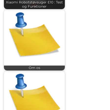
Xiaomi Robotstøvsuger E10 : Test
og Funktioner
Om os