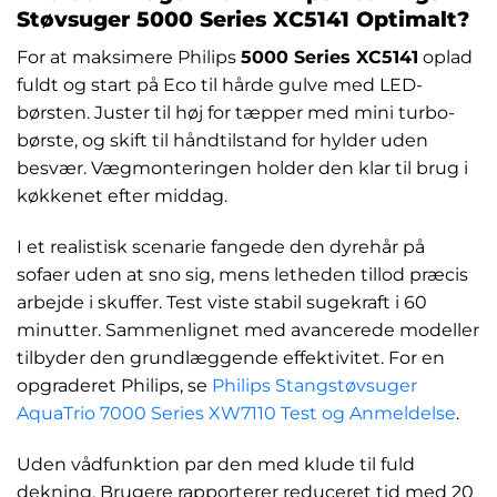
Støvsuger 5000 Series XC5141 Optimalt?
For at maksimere Philips
5000 Series XC5141
oplad
fuldt og start på Eco til hårde gulve med LED-
børsten. Juster til høj for tæpper med mini turbo-
børste, og skift til håndtilstand for hylder uden
besvær. Vægmonteringen holder den klar til brug i
køkkenet efter middag.
I et realistisk scenarie fangede den dyrehår på
sofaer uden at sno sig, mens letheden tillod præcis
arbejde i skuffer. Test viste stabil sugekraft i 60
minutter. Sammenlignet med avancerede modeller
tilbyder den grundlæggende effektivitet. For en
opgraderet Philips, se
Philips Stangstøvsuger
AquaTrio 7000 Series XW7110 Test og Anmeldelse
.
Uden vådfunktion par den med klude til fuld
dekning. Brugere rapporterer reduceret tid med 20