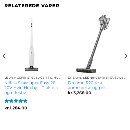
RELATEREDE VARER
LEDNINGSFRI STØVSUGER TIL HUNDE- OG DYREHÅR - BEDSTE MODELLER
DREAME LEDNINGSFRI STØVSUGERE – SAMMENLIGN MODELLER OG FIND DEN BEDSTE
Nilfisk Støvsuger Easy 2i1
Dreame R20 test,
20V Hvid Hobby – Praktisk
anmeldelse og pris
og effektiv
kr.
3,268.00
Vurderet
5
kr.
1,284.00
ud af 5