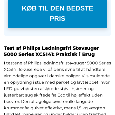
KØB TIL DEN BEDSTE
PRIS
Test af Philips Ledningsfri Støvsuger
5000 Series XC5141: Praktisk i Brug
I testene af Philips ledningsfri støvsuger 5000 Series
XC5141 fokuserede vi på dens evne til at håndtere
almindelige opgaver i danske boliger. Vi simulerede
en oprydning i stue med parket og lavtæppet, hvor
LED-gulvbørsten afslørede støv i hjørner, og
justerbart sug skiftede fra Eco til høj effekt uden
besvær. Den aftagelige børsterulle fangede
krummer fra gulvet effektivt, mens 1,5 kg vægten
tillod let manøvrering under hylder uden træthed.