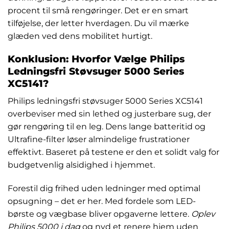
procent til små rengøringer. Det er en smart
tilføjelse, der letter hverdagen. Du vil mærke
glæden ved dens mobilitet hurtigt.
Konklusion: Hvorfor Vælge Philips
Ledningsfri Støvsuger 5000 Series
XC5141?
Philips ledningsfri støvsuger 5000 Series XC5141
overbeviser med sin lethed og justerbare sug, der
gør rengøring til en leg. Dens lange batteritid og
Ultrafine-filter løser almindelige frustrationer
effektivt. Baseret på testene er den et solidt valg for
budgetvenlig alsidighed i hjemmet.
Forestil dig frihed uden ledninger med optimal
opsugning – det er her. Med fordele som LED-
børste og vægbase bliver opgaverne lettere.
Oplev
Philips 5000 i dag
og nyd et renere hjem uden