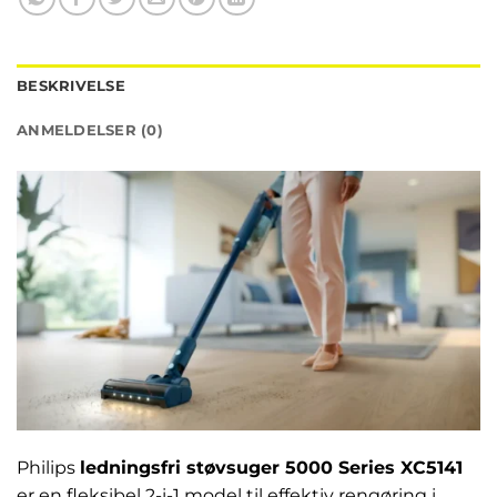
BESKRIVELSE
ANMELDELSER (0)
Philips
ledningsfri støvsuger 5000 Series XC5141
er en fleksibel 2-i-1 model til effektiv rengøring i