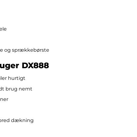
ele
ste og sprækkebørste
suger DX888
iler hurtigt
oldt brug nemt
ener
l bred dækning