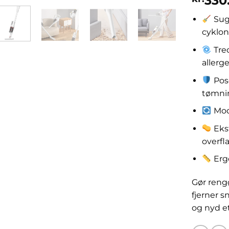
330
Sug
cyklo
Tred
allerg
Pos
tømni
Modu
Ekst
overfl
Ergo
Gør reng
fjerner s
og nyd e