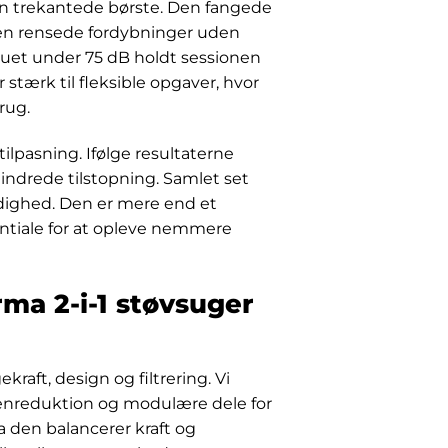
n trekantede børste. Den fangede
sten rensede fordybninger uden
eauet under 75 dB holdt sessionen
 stærk til fleksible opgaver, hvor
rug.
ilpasning. Ifølge resultaterne
indrede tilstopning. Samlet set
dighed. Den er mere end et
ntiale for at opleve nemmere
rma 2-i-1 støvsuger
kraft, design og filtrering. Vi
genreduktion og modulære dele for
a den balancerer kraft og