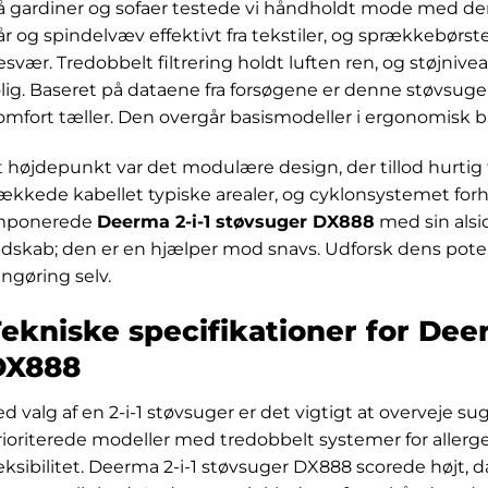
å gardiner og sofaer testede vi håndholdt mode med de
år og spindelvæv effektivt fra tekstiler, og sprækkebør
esvær. Tredobbelt filtrering holdt luften ren, og støjniv
olig. Baseret på dataene fra forsøgene er denne støvsuger
omfort tæller. Den overgår basismodeller i ergonomisk b
t højdepunkt var det modulære design, der tillod hurtig t
ækkede kabellet typiske arealer, og cyklonsystemet forh
mponerede
Deerma 2-i-1 støvsuger DX888
med sin alsi
edskab; den er en hjælper mod snavs. Udforsk dens pote
engøring selv.
ekniske specifikationer for Dee
DX888
d valg af en 2-i-1 støvsuger er det vigtigt at overveje suge
rioriterede modeller med tredobbelt systemer for aller
leksibilitet. Deerma 2-i-1 støvsuger DX888 scorede højt, d