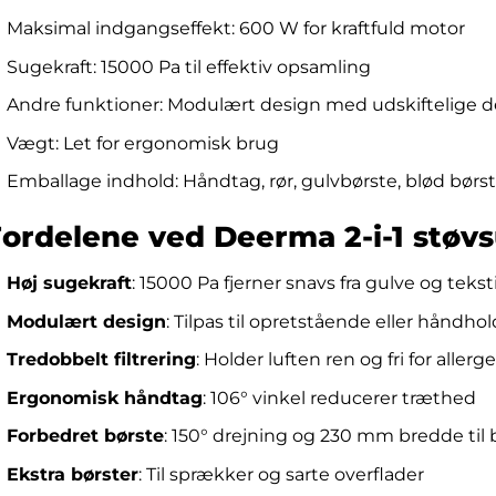
Maksimal indgangseffekt: 600 W for kraftfuld motor
Sugekraft: 15000 Pa til effektiv opsamling
Andre funktioner: Modulært design med udskiftelige d
Vægt: Let for ergonomisk brug
Emballage indhold: Håndtag, rør, gulvbørste, blød bør
ordelene ved Deerma 2-i-1 støv
Høj sugekraft
: 15000 Pa fjerner snavs fra gulve og tekst
Modulært design
: Tilpas til opretstående eller håndh
Tredobbelt filtrering
: Holder luften ren og fri for allerg
Ergonomisk håndtag
: 106° vinkel reducerer træthed
Forbedret børste
: 150° drejning og 230 mm bredde ti
Ekstra børster
: Til sprækker og sarte overflader