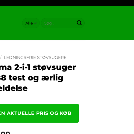
Søg
efter:
/
LEDNINGSFRIE STØVSUGERE
ma 2-i-1 støvsuger
8 test og ærlig
ldelse
EN AKTUELLE PRIS OG KØB