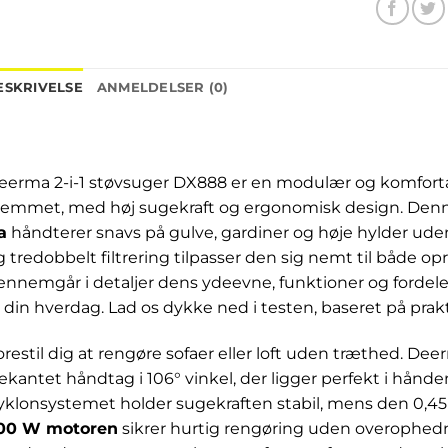
ESKRIVELSE
ANMELDELSER (0)
eerma 2-i-1 støvsuger DX888 er en modulær og komfortabe
jemmet, med høj sugekraft og ergonomisk design. De
a
håndterer snavs på gulve, gardiner og høje hylder ude
g tredobbelt filtrering tilpasser den sig nemt til både o
ennemgår i detaljer dens ydeevne, funktioner og fordele
il din hverdag. Lad os dykke ned i testen, baseret på prak
orestil dig at rengøre sofaer eller loft uden træthed. De
rekantet håndtag i 106° vinkel, der ligger perfekt i hånde
yklonsystemet holder sugekraften stabil, mens den 0,4
00 W motoren
sikrer hurtig rengøring uden overophedn