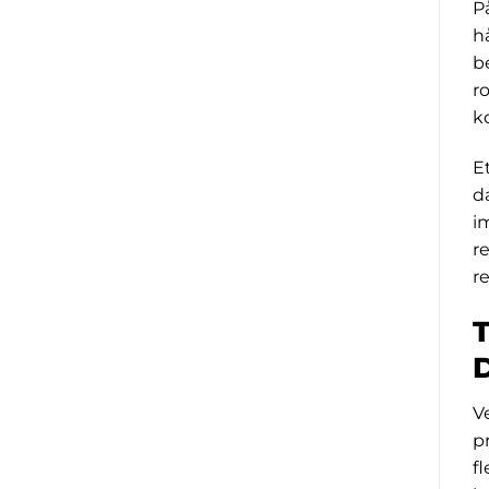
P
h
b
r
k
E
d
i
r
r
T
Ve
p
f