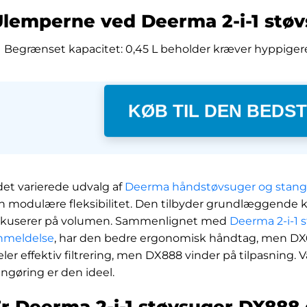
Ulemperne ved Deerma 2-i-1 stø
Begrænset kapacitet: 0,45 L beholder kræver hyppiger
KØB TIL DEN BEDST
 det varierede udvalg af
Deerma håndstøvsuger og stang
in modulære fleksibilitet. Den tilbyder grundlæggende
okuserer på volumen. Sammenlignet med
Deerma 2-i-1 
nmeldelse
, har den bedre ergonomisk håndtag, men DX
eler effektiv filtrering, men DX888 vinder på tilpasning.
engøring er den ideel.
r Deerma 2-i-1 støvsuger DX888 d