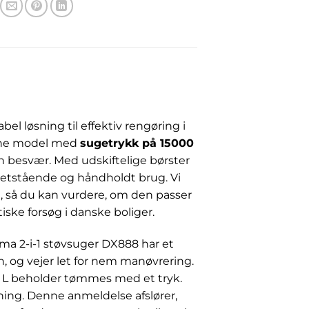
l løsning til effektiv rengøring i
nne model med
sugetrykk på 15000
n besvær. Med udskiftelige børster
pretstående og håndholdt brug. Vi
, så du kan vurdere, om den passer
tiske forsøg i danske boliger.
erma 2-i-1 støvsuger DX888 har et
n, og vejer let for nem manøvrering.
5 L beholder tømmes med et tryk.
ing. Denne anmeldelse afslører,