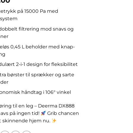
.00
etrykk på 15000 Pa med
nsystem
obbelt filtrering mod snavs og
ener
eløs 0,45 L beholder med knap-
ng
lært 2-i-1 design for fleksibilitet
ra børster til sprækker og sarte
ader
nomisk håndtag i 106° vinkel
øring til en leg – Deerma DX888
navs på ingen tid!
Grib chancen
t skinnende hjem nu.