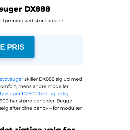
vsuger DX888
e tømning ved store arealer
E PRIS
støvsuger
skiller DX888 sig ud med
 komfort, mens andre modeller
støvsuger DX600 test og ærlig
600 har større beholder. Begge
 Vælg efter dine behov – for modulær
et rigtige valg for