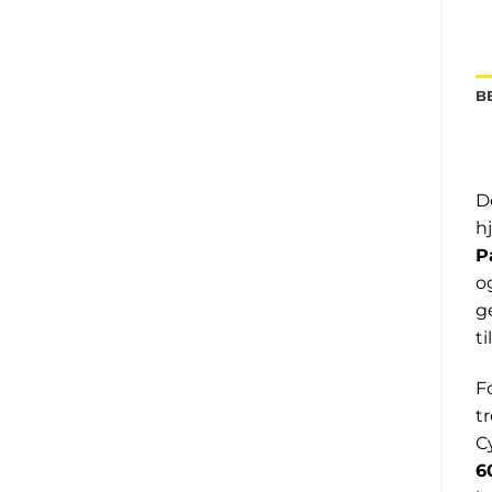
B
D
h
P
o
g
t
F
t
C
6