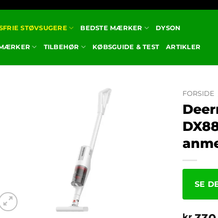
SFRIE STØVSUGERE
BEDSTE MÆRKER
DYSON
 MÆRKER
TILBEHØR
KØBSGUIDE & TEST
ARTIKLER
FORSIDE
Deer
DX88
anme
SE D
kr.