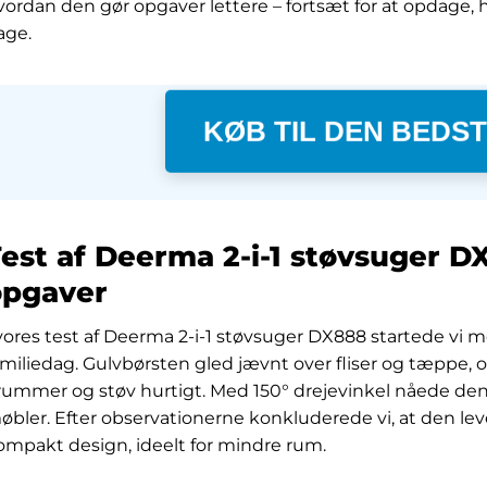
vordan den gør opgaver lettere – fortsæt for at opdage, hv
age.
KØB TIL DEN BEDST
est af Deerma 2-i-1 støvsuger DX
opgaver
 vores test af Deerma 2-i-1 støvsuger DX888 startede vi 
amiliedag. Gulvbørsten gled jævnt over fliser og tæppe, 
rummer og støv hurtigt. Med 150° drejevinkel nåede den i
øbler. Efter observationerne konkluderede vi, at den lever
ompakt design, ideelt for mindre rum.