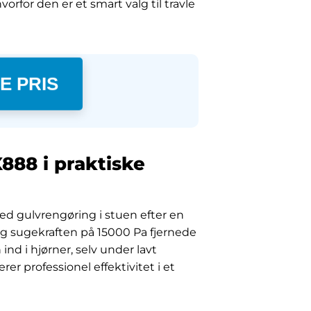
orfor den er et smart valg til travle
E PRIS
888 i praktiske
med gulvrengøring i stuen efter en
og sugekraften på 15000 Pa fjernede
nd i hjørner, selv under lavt
er professionel effektivitet i et