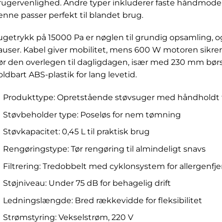
rugervenlighed. Andre typer inkluderer faste håndmodell
enne passer perfekt til blandet brug.
ugetrykk på 15000 Pa er nøglen til grundig opsamling, o
auser. Kabel giver mobilitet, mens 600 W motoren sikrer
ør den overlegen til dagligdagen, især med 230 mm bør
oldbart ABS-plastik for lang levetid.
Produkttype: Opretstående støvsuger med håndholdt 
Støvbeholder type: Poseløs for nem tømning
Støvkapacitet: 0,45 L til praktisk brug
Rengøringstype: Tør rengøring til almindeligt snavs
Filtrering: Tredobbelt med cyklonsystem for allergenfj
Støjniveau: Under 75 dB for behagelig drift
Ledningslængde: Bred rækkevidde for fleksibilitet
Strømstyring: Vekselstrøm, 220 V