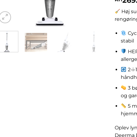
269
Høj su
rengørin
Cycl
stabil
HEPA
allerg
2-i-
håndhol
3 bø
og gar
5 m 
hjem
Oplev ly
Deerma D