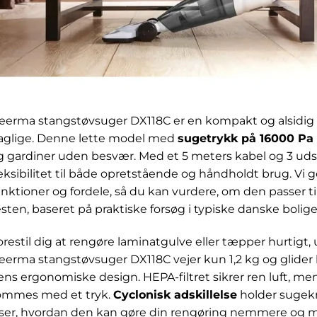
eerma stangstøvsuger DX118C er en kompakt og alsidig løs
aglige. Denne lette model med
sugetrykk på 16000 Pa
g gardiner uden besvær. Med et 5 meters kabel og 3 udsk
leksibilitet til både opretstående og håndholdt brug. Vi
unktioner og fordele, så du kan vurdere, om den passer ti
esten, baseret på praktiske forsøg i typiske danske bolige
orestil dig at rengøre laminatgulve eller tæpper hurtigt
eerma stangstøvsuger DX118C vejer kun 1,2 kg og glider 
ens ergonomiske design. HEPA-filtret sikrer ren luft, me
ømmes med et tryk.
Cyclonisk adskillelse
holder sugek
iser, hvordan den kan gøre din rengøring nemmere og mer