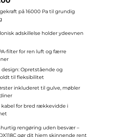
.00
gekraft på 16000 Pa til grundig
g
onisk adskillelse holder ydeevnen
-filter for ren luft og færre
ener
1 design: Opretstående og
dt til fleksibilitet
rster inkluderet til gulve, møbler
diner
kabel for bred rækkevidde i
met
nhurtig rengøring uden besvær –
X118C gør dit hjem skinnende rent