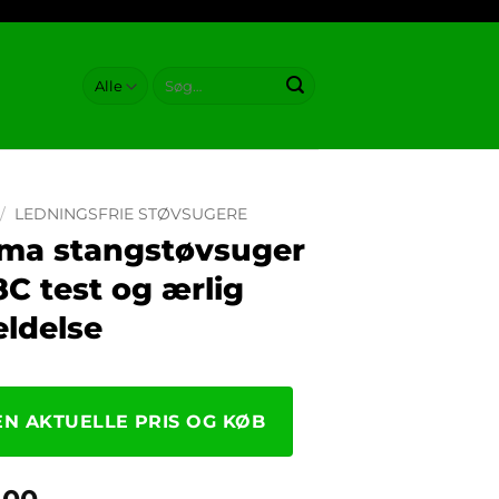
Søg
efter:
/
LEDNINGSFRIE STØVSUGERE
ma stangstøvsuger
C test og ærlig
ldelse
EN AKTUELLE PRIS OG KØB