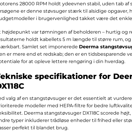
otorens 28000 RPM holdt ydeevnen stabil, uden tab af s
orsøgene er denne støvsuger stærk til alsidige opgaver, h
udgetmodeller i brugervenlighed takket være det enkle
t højdepunkt var tømningen af beholderen – hurtig og r
esultaterne holdt kabellets 5 m længde til større rum, og
ærkbart. Samlet set imponerede
Deerma stangstøvsu
en er mere end et redskab; den er en tidsbesparende ve
otentiale for at opleve lettere rengøring i din hverdag.
ekniske specifikationer for De
DX118C
ed valg af en stangstøvsuger er det essentielt at vurdere
rioriterede modeller med HEPA-filtre for bedre luftkvalite
leksibilitet. Deerma stangstøvsuger DX118C scorede højt,
ndre typer inkluderer trådløse enheder til frihed eller s
asser perfekt til blandet brug.