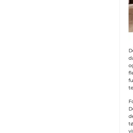
D
d
o
f
f
t
F
D
d
t
v