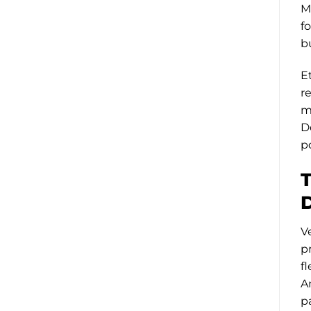
M
f
b
E
r
m
D
p
T
V
p
f
A
p