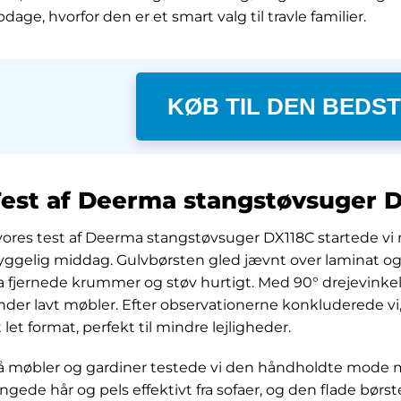
dage, hvorfor den er et smart valg til travle familier.
KØB TIL DEN BEDST
est af Deerma stangstøvsuger DX
 vores test af Deerma stangstøvsuger DX118C startede vi
yggelig middag. Gulvbørsten gled jævnt over laminat o
a fjernede krummer og støv hurtigt. Med 90° drejevinkel
nder lavt møbler. Efter observationerne konkluderede vi, 
 let format, perfekt til mindre lejligheder.
å møbler og gardiner testede vi den håndholdte mode 
angede hår og pels effektivt fra sofaer, og den flade bør