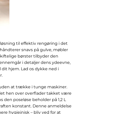
ning til effektiv rengøring i det
håndterer snavs på gulve, møbler
iftelige børster tilbyder den
 gennemgår i detaljer dens ydeevne,
l dit hjem. Lad os dykke ned i
r.
, uden at trække i tunge maskiner.
let hen over overflader takket være
ns den poseløse beholder på 1,2 L
raften konstant. Denne anmeldelse
e hygiejnisk – bliv ved for at