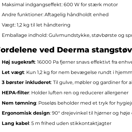
Maksimal indgangseffekt: 600 W for stærk motor
Andre funktioner: Aftagelig håndholdt enhed
Vægt: 1,2 kg til let håndtering
Emballage indhold: Gulvmundstykke, støvbørste og 
Fordelene ved Deerma stangstøv
Høj sugekraft
: 16000 Pa fjerner snavs effektivt fra enhv
Let vægt
: Kun 1,2 kg for nem bevægelse rundt i hjem
3 børster inkluderet
: Til gulve, møbler og gardiner for 
HEPA-filter
: Holder luften ren og reducerer allergener
Nem tømning
: Poseløs beholder med et tryk for hygie
Ergonomisk design
: 90° drejevinkel til hjørner og høj
Lang kabel
: 5 m frihed uden stikkontaktjagter