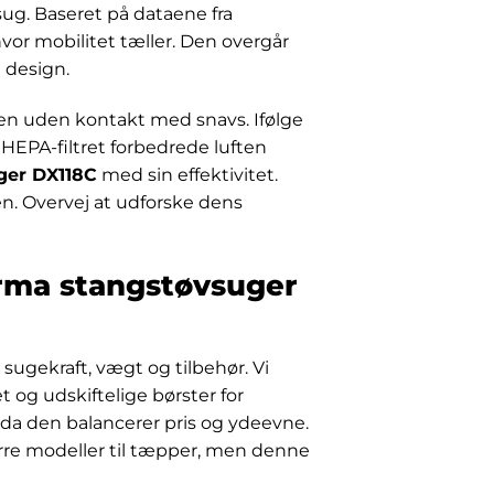
ug. Baseret på dataene fra
vor mobilitet tæller. Den overgår
 design.
en uden kontakt med snavs. Ifølge
 HEPA-filtret forbedrede luften
ger DX118C
med sin effektivitet.
n. Overvej at udforske dens
erma stangstøvsuger
 sugekraft, vægt og tilbehør. Vi
t og udskiftelige børster for
 da den balancerer pris og ydeevne.
tørre modeller til tæpper, men denne