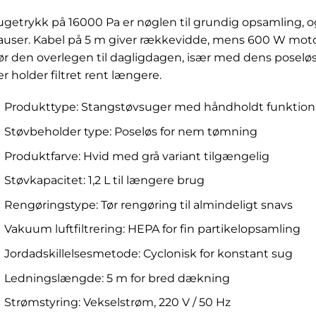
ugetrykk på 16000 Pa er nøglen til grundig opsamling, o
auser. Kabel på 5 m giver rækkevidde, mens 600 W motor
ør den overlegen til dagligdagen, især med dens poseløse
er holder filtret rent længere.
Produkttype: Stangstøvsuger med håndholdt funktion
Støvbeholder type: Poseløs for nem tømning
Produktfarve: Hvid med grå variant tilgængelig
Støvkapacitet: 1,2 L til længere brug
Rengøringstype: Tør rengøring til almindeligt snavs
Vakuum luftfiltrering: HEPA for fin partikelopsamling
Jordadskillelsesmetode: Cyclonisk for konstant sug
Ledningslængde: 5 m for bred dækning
Strømstyring: Vekselstrøm, 220 V / 50 Hz