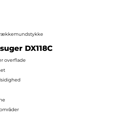
sprækkemundstykke
suger DX118C
er overflade
met
alsidighed
jne
e områder