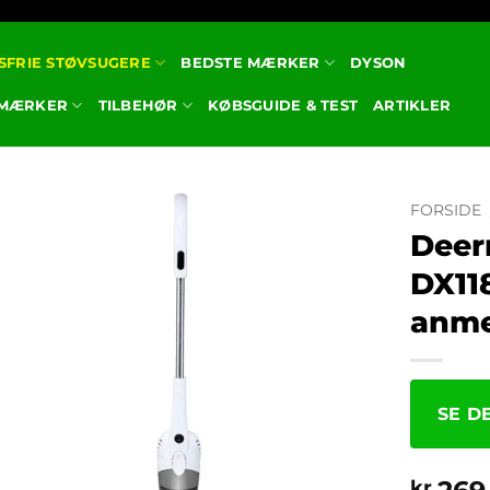
SFRIE STØVSUGERE
BEDSTE MÆRKER
DYSON
 MÆRKER
TILBEHØR
KØBSGUIDE & TEST
ARTIKLER
FORSIDE
Deer
DX118
anme
SE D
kr.