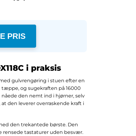
E PRIS
118C i praksis
 med gulvrengøring i stuen efter en
g tæppe, og sugekraften på 16000
 nåede den nemt ind i hjørner, selv
at den leverer overraskende kraft i
med den trekantede børste. Den
ste rensede tastaturer uden besvær.